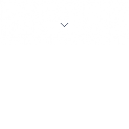
The Last Kiss
En diktsamling av Mehdi Mousavi
Oversatt av
Fatemeh Ekhtesari
Redigert av
Samuel Tongue
The Last Kiss –
Kjøp nå
Selges av Sic Publishing AS