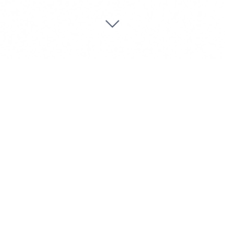
آخرین بوسه
مجموعه شعری از مهدی موسوی
ترجمه:
فاطمه اختصاری
ویراستار:
ساموئل تانگ
The Last Kiss –
همین حالا خرید کنید
فروخته‌شده توسط Sic Publishing AS
در تبعید نوشته شده،
آخرین بوسه
مجموعه‌ای دو زبانه به فارسی و انگلیسی
از یکی از محبوب‌ترین شاعران معاصر ایران است. مهدی موسوی به دلیل